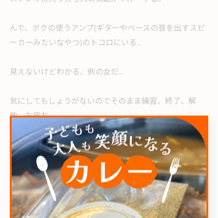
んで、ボクの使うアンプ(ギターやベースの音を出すスピ
ーカーみたいなやつ)のトコロにいる...
見えないけどわかる、例の女だ...
気にしてもしょうがないのでそのまま練習、終了、解
散、お疲れ。
その後 家に着くと何故か人の気配がする...
当時1Kのアパートに住んでたんだけど、ベットの奥、壁
際に気配が...