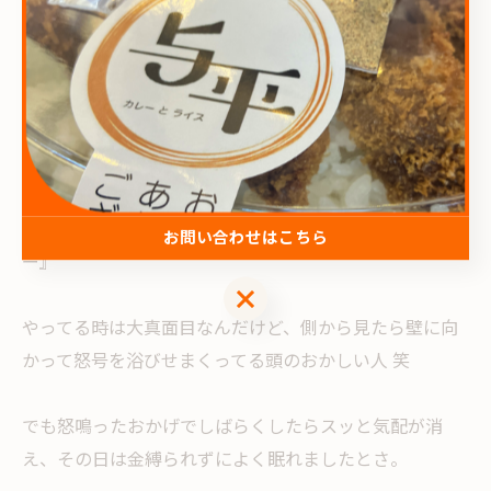
この女、ついてきやがった...
その時は怖いとかじゃなく、あまりのしつこさにすげー
腹が立ったのを覚えている。
そして壁際の女に向かって
『なに家まで着いて来てんだ‼︎』
『てめーなんかにゃゼッテー金縛りにされねーかんな
お問い合わせはこちら
ー』
お問い合わせはこちら
やってる時は大真面目なんだけど、側から見たら壁に向
かって怒号を浴びせまくってる頭のおかしい人 笑
でも怒鳴ったおかげでしばらくしたらスッと気配が消
え、その日は金縛られずによく眠れましたとさ。