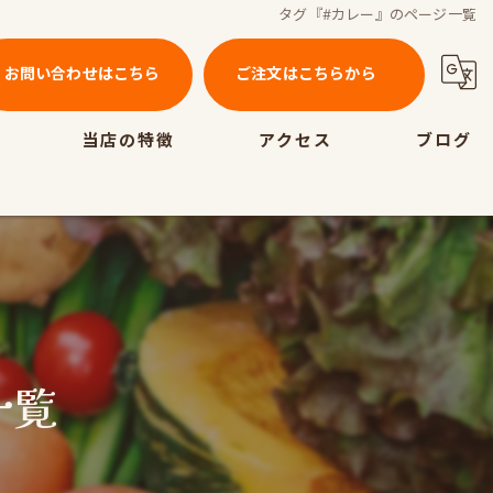
タグ『#カレー』のページ一覧
お問い合わせはこちら
ご注文はこちらから
当店の特徴
アクセス
ブログ
テイクアウト
ランチ
ディナー
ポーク
一覧
ビーフ