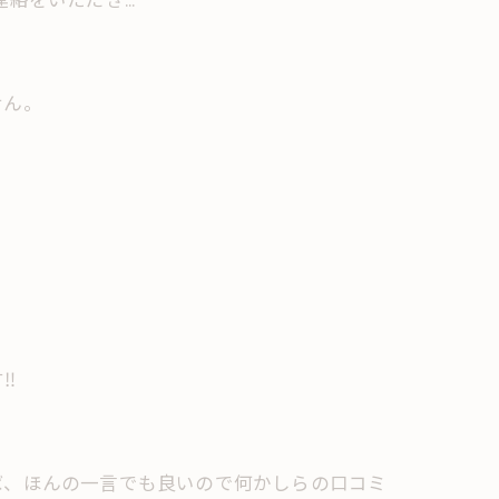
をいただき...
せん。
︎
ば、ほんの一言でも良いので何かしらの口コミ