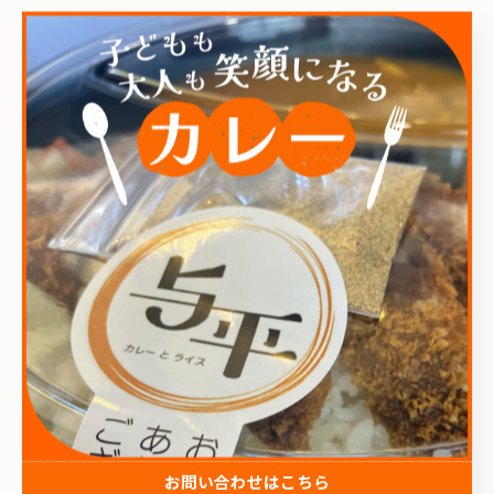
すんごいんですよ、仕上がりが‼︎
見たらすんごいちゃんとしたお店みたいに錯覚しちゃう
笑
(そしてリンクの貼り方がわからないワタクシです...)
フリーペーパーのライター・編集者の方といいにいくら
様といい、みなさんスゴいですよね...
ボクも更に勉強してインスタという便利ツールを使いこ
なさなければ...
こだわりの内のひとつなんですが、丸(円)にこだわりござ
います。
ロゴは丸い。
お問い合わせはこちら
カレーの器も丸い。