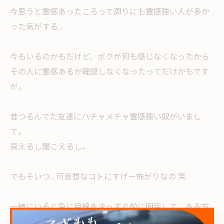
今思うと霊感あったころって周りにも霊感強い人が多か
った気がする...
今もいるのかもだけど、ボクが何も感じなくなったから
その人に霊感あるか確認しなくなったってだけかもです
が。
昔つるんでた友達にハチャメチャ霊感強い奴がいまし
て。
見えるし聞こえるし。
でもそいつ... 可哀想なコトにすげー怖がりなの 笑
一緒にいると急に目線をまっすぐ前に固定して、ある方
向を見ようとしない。