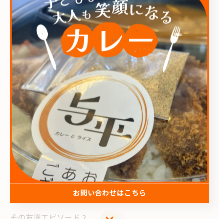
その見ない方向にボクも気配を感じる。
与「アッチにいるの？」
友「おらん‼︎」 (ちなみにソイツは関西人)
「おらんし何も言われてない‼︎」
与「話しかけられてんじゃねーか‼︎笑」
浮遊霊？ってのは目が合うと『あ‼︎ コイツ見えてるな⁈』
ってなって寄ってくるんですって。
そんでそーいった時はだいたい『おい、見えてるんだ
ろ？お前だよ』ってしつこく絡まれるんですって。
お問い合わせはこちら
その友達エピソード 2
お問い合わせはこちら