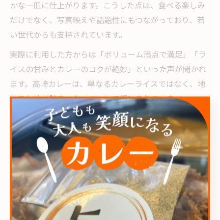
かな一皿に仕上がります。こうした点は、食べる楽しみ
だけでなく、写真映えや話題性にもつながっており、若
い世代からも支持されています。
実際に利用した方からは「ボリューム満点で満足」「ラ
イスの甘みとカレーのコクが絶妙」といった声が聞かれ
ます。高崎カレーは、単なるカレーライスではなく、地
元の個性が詰まった一皿として親しまれています。
高崎のカレーが地元で愛される理由
高崎のカレーが地元で長く愛され続けている理由は、地
域に根差した食材選びと、家族で楽しめる安心感にあり
ます。地元農家との連携や無添加調理へのこだわりが、
日常の食卓に「安心」「安全」をもたらしているので
す。