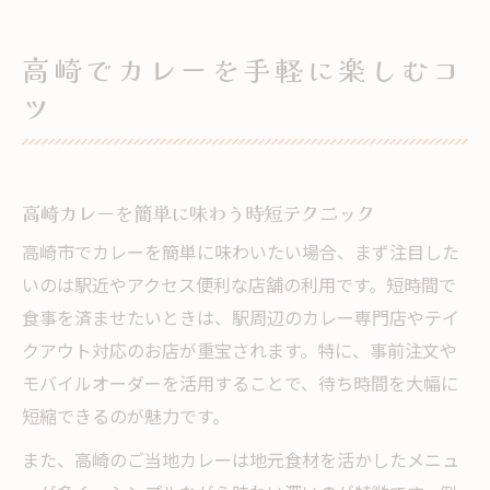
群馬カレー 有名店の特徴と楽しみ方
地元らしさ溢れる高崎のカレー体験
高崎でカレーを手軽に楽しむコ
高崎カレーで味わう地元の魅力と特徴
ツ
群馬カレー 有名な味の秘密を探る
カレーとライスで感じる高崎の個性
高崎のカレーが地元で愛される理由
高崎カレーを簡単に味わう時短テクニック
高崎 カレー 有名店と地域食文化の関係
高崎市でカレーを簡単に味わいたい場合、まず注目した
手間いらず高崎カレー選び入門
いのは駅近やアクセス便利な店舗の利用です。短時間で
カレー 高崎 テイクアウトの選び方入門
食事を済ませたいときは、駅周辺のカレー専門店やテイ
手間を省く高崎カレーの実用的な選択肢
クアウト対応のお店が重宝されます。特に、事前注文や
高崎 カレー ランキングの活用術
モバイルオーダーを活用することで、待ち時間を大幅に
短縮できるのが魅力です。
群馬県 カレー ランキングのチェック方法
高崎で簡単に見つかるカレーの選び方
また、高崎のご当地カレーは地元食材を活かしたメニュ