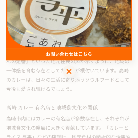
また、テイクアウトや持ち帰り対応の進化によって、忙
しい日でも手軽に本格的な味を楽しめるようになりまし
た。駅近やアクセス便利な店舗が多いことも、仕事帰り
や子育て中の方にとって大きな利点です。こうした利便
性が、幅広い世代から支持を集めています。
「地元の味を家でも楽しめる」「高崎カレーは家族団ら
お問い合わせはこちら
んの定番」といった地元住民の声が示すように、地域の
お問い合わせはこちら
一体感を育む存在としてカレーが根付いています。高崎
のカレーは、日々の生活に寄り添うソウルフードとして
今後も愛され続けるでしょう。
高崎 カレー 有名店と地域食文化の関係
高崎市内にはカレーの有名店が多数存在し、それぞれが
地域食文化の発展に大きく貢献しています。「カレーと
ライス 与平」などの店舗は、地元食材の積極的な活用や