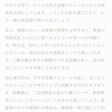
だわりがあり、ライスの炊き加減やカレーのルウとの相
カレー 高崎 テイクアウトで新たな発見
性を大切にしています。こうしたお店を選ぶことで、よ
高崎 カレー屋 閉店情報とテイクアウト
り一層の満足感が得られるでしょう。
カレーとライスの持ち帰りで楽しむ高崎
また、高崎のカレーは季節の野菜や上州牛など、群馬の
高崎カレーを自宅で簡単に味わう方法
特産品をふんだんに使ったメニューが多いのが特徴で
す。例えば、旬のじゃがいもやにんじんがゴロッと入っ
たカレーは、素材の甘みや食感をしっかり感じられま
す。ご飯の量や辛さの調整ができる店舗も多く、自分好
みにアレンジする楽しさもあります。
初心者の方は、まずは定番メニューから試し、気に入っ
たらトッピングや辛さアップに挑戦するのがおすすめで
す。経験者は、ご当地限定の変わり種カレーや、季節限
定メニューにチャレンジしてみるのも良いでしょう。家
族連れやお子様連れの場合は、無添加・無化調にこだわ