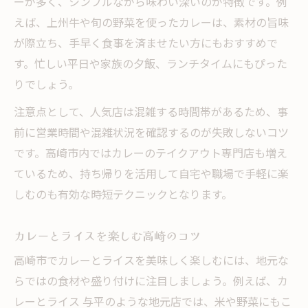
ーが多く、シンプルながら味わい深いのが特徴です。例
ひとり夕飯に高崎カレーが最適な理由
えば、上州牛や旬の野菜を使ったカレーは、素材の旨味
高崎でカレーがひとり夕飯に選ばれる理由
が際立ち、手早く食事を済ませたい方にもおすすめで
カレーとライスは手軽なひとりご飯に最適
す。忙しい平日や家族の夕飯、ランチタイムにもぴった
高崎カレーが一人でも気軽に味わえる秘訣
りでしょう。
高崎 カレー屋で過ごすひとり時間の魅力
注意点として、人気店は混雑する時間帯があるため、事
群馬カレー 有名店での一人利用ポイント
前に営業時間や混雑状況を確認するのが失敗しないコツ
群馬のカレーを気軽に味わえる方法とは
です。高崎市内ではカレーのテイクアウト専門店も増え
群馬カレー 有名な味を簡単に楽しむ方法
ているため、持ち帰りを活用して自宅や職場で手軽に楽
カレー 高崎 テイクアウトで叶う手軽さ
しむのも有効な時短テクニックとなります。
高崎 カレーランキングの情報を活用する
カレーとライスを楽しむ高崎のコツ
カレーとライスで感じる群馬の味わい方
高崎で気軽にカレーを選ぶためのコツ
高崎市でカレーとライスを美味しく楽しむには、地元な
らではの食材や盛り付けに注目しましょう。例えば、カ
テイクアウトで広がる高崎カレーの魅力
レーとライス 与平のような地元店では、米や野菜にもこ
高崎カレーのテイクアウト利用のススメ