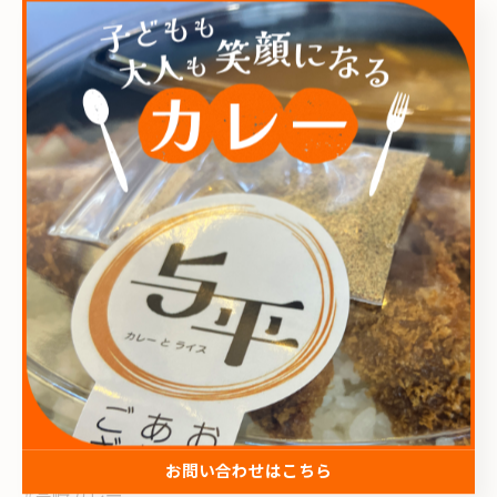
内容量はどちらも1人前の200g、そして金額はどちらも
容器代で考慮していた金額を差し引き、ポーク ¥400、ビ
ーフ ¥500となっております。
短い賞味期限となっており恐縮ですが、お好きなタイミ
ングでお召し上がりいただけますのでゼヒゼヒお試しい
ただけたらと思います‼︎
今回は長文すぎたのでエッセイはまた次回に...
よろしくお願いいたします🙇
#冷凍カレー
お問い合わせはこちら